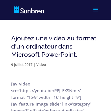
Ajoutez une vidéo au format
d'un ordinateur dans
Microsoft PowerPoint.
9 juillet 2017
|
Vidéo
[av_video
src=’https://youtu.be/PPj_EXSNm_s’
format=’16-9′ width=’16’ height=’9′]
[av_feature_image_slider link=’category’
items=’3′ offset=’enforce_duplicates’