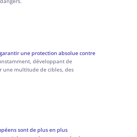
s dangers.
garantir une protection absolue contre
nt constamment, développant de
r une multitude de cibles, des
ropéens sont de plus en plus