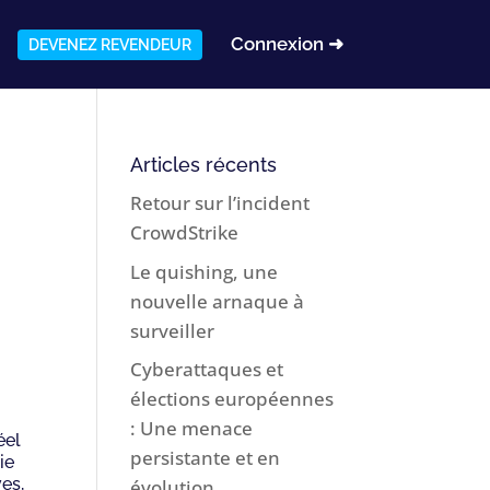
Connexion ➜
DEVENEZ REVENDEUR
Articles récents
Retour sur l’incident
CrowdStrike
Le quishing, une
nouvelle arnaque à
surveiller
Cyberattaques et
élections européennes
: Une menace
éel
persistante et en
ie
ves,
évolution