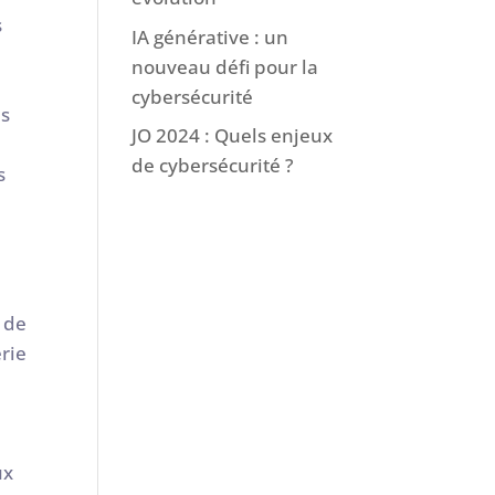
s
IA générative : un
nouveau défi pour la
cybersécurité
es
JO 2024 : Quels enjeux
de cybersécurité ?
s
 de
rie
ux