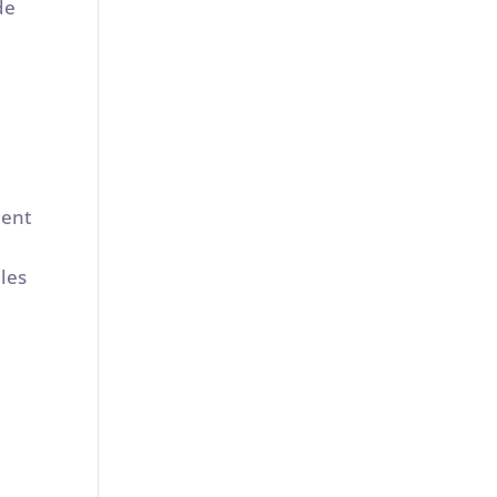
de
ment
les