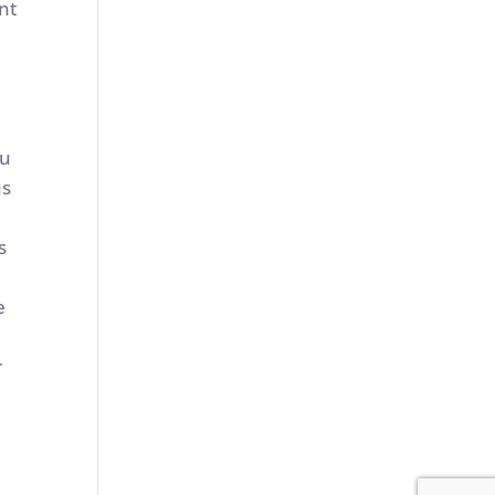
nt
au
us
s
e
r