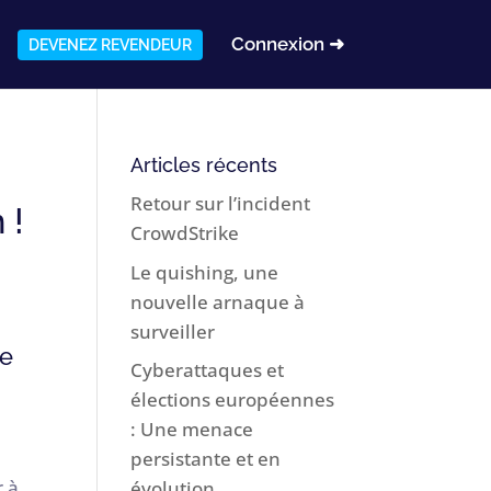
Connexion ➜
DEVENEZ REVENDEUR
Articles récents
Retour sur l’incident
 !
CrowdStrike
Le quishing, une
nouvelle arnaque à
surveiller
me
Cyberattaques et
élections européennes
: Une menace
persistante et en
r à
évolution