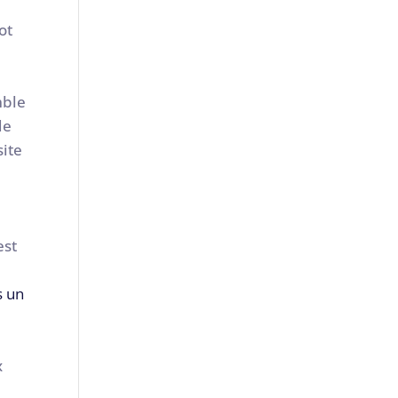
ot
mble
de
site
est
s un
x
.