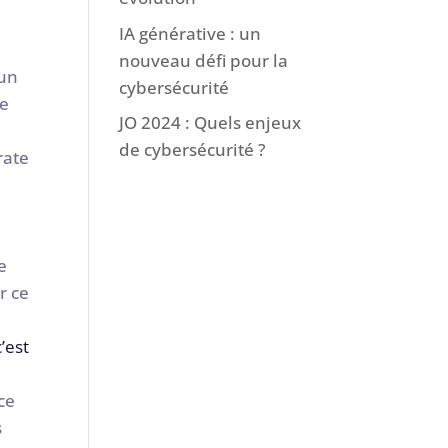
IA générative : un
nouveau défi pour la
 un
cybersécurité
re
JO 2024 : Quels enjeux
de cybersécurité ?
rate
e
r ce
’est
ce
s