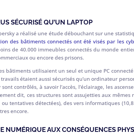
US SÉCURISÉ QU’UN LAPTOP
ersky a réalisé une étude débouchant sur une statisti
tion des bâtiments connectés ont été visés par les cy
moins de 40.000 immeubles connectés du monde entier
commerciaux ou encore des prisons.
des bâtiments utilisaient un seul et unique PC conne
 travails étaient aussi sécurisés qu’un ordinateur pers
nt contrôlés, à savoir l’accès, l’éclairage, les ascens
ement dit, ces structures sont assujetties aux mêmes ri
 ou tentatives détectées), des vers informatiques (10
tres encore.
UE NUMÉRIQUE AUX CONSÉQUENCES PHY