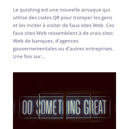
Le quishing est une nouvelle arnaque qui
utilise des codes QR pour tromper les gens
et les inciter à visiter de faux sites Web. Ces
faux sites Web ressemblent à de vrais sites
Web de banques, d’agences
gouvernementales ou d’autres entreprises.
Une fois sur...