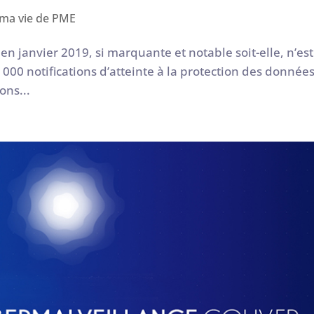
 ma vie de PME
en janvier 2019, si marquante et notable soit-elle, n’est
0 000 notifications d’atteinte à la protection des donnée
ons...