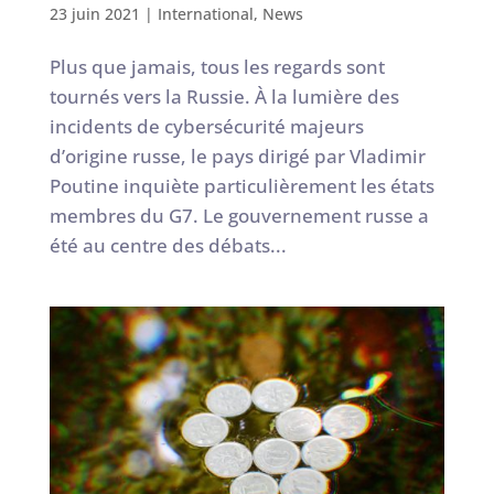
23 juin 2021
|
International
,
News
Plus que jamais, tous les regards sont
tournés vers la Russie. À la lumière des
incidents de cybersécurité majeurs
d’origine russe, le pays dirigé par Vladimir
Poutine inquiète particulièrement les états
membres du G7. Le gouvernement russe a
été au centre des débats...